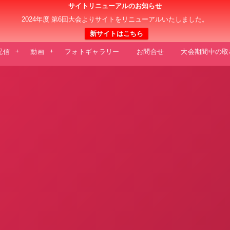
サイトリニューアルのお知らせ
日本クラブユース 女子サッカー大会(U-18)
2024年度 第6回大会よりサイトをリニューアルいたしました。
新サイトはこちら
E配信
動画
フォトギャラリー
お問合せ
大会期間中の取