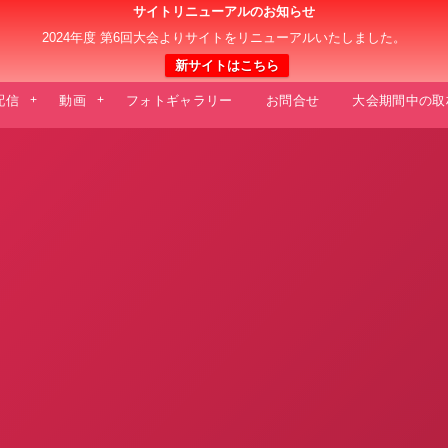
サイトリニューアルのお知らせ
日本クラブユース 女子サッカー大会(U-18)
2024年度 第6回大会よりサイトをリニューアルいたしました。
新サイトはこちら
E配信
動画
フォトギャラリー
お問合せ
大会期間中の取