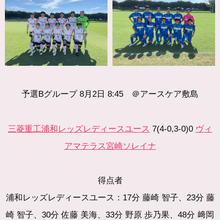
予選Bグループ 8月2日 8:45 ＠
アースケア敷島
三菱重工浦和レッズレディースユース
7(4-0,3-0)0
ヴィ
アマテラス宮崎ソレイナ
得点者
浦和レッズレディースユース：17分 藤崎 智子、23分 藤
崎 智子、30分 佐藤 美海、33分 野原 歩乃果、48分 﨑岡