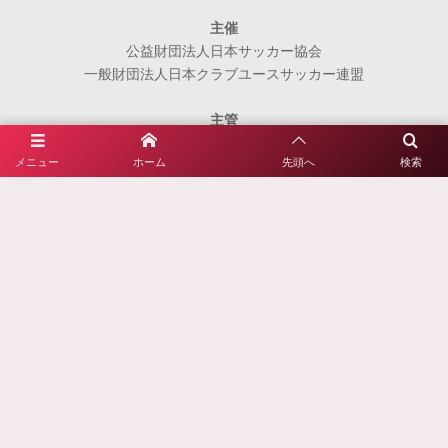
主催
公益財団法人日本サッカー協会
一般財団法人日本クラブユースサッカー連盟
主管
関東クラブユースサッカー連盟
メニュー
ホーム
先頭へ
検索
公益社団法人群馬県サッカー協会
前橋市サッカー協会
後援
群馬県、群馬県教育委員会
前橋市、前橋市教育委員会
公益財団法人前橋市まちづくり公社
公益財団法人前橋観光コンベンション協会